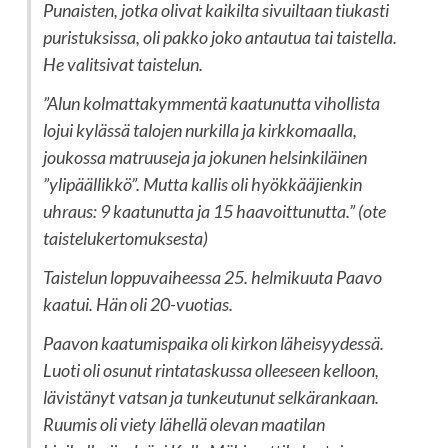
Punaisten, jotka olivat kaikilta sivuiltaan tiukasti
puristuksissa, oli pakko joko antautua tai taistella.
He valitsivat taistelun.
”Alun kolmattakymmentä kaatunutta vihollista
lojui kylässä talojen nurkilla ja kirkkomaalla,
joukossa matruuseja ja jokunen helsinkiläinen
”ylipäällikkö”. Mutta kallis oli hyökkääjienkin
uhraus: 9 kaatunutta ja 15 haavoittunutta.” (ote
taistelukertomuksesta)
Taistelun loppuvaiheessa 25. helmikuuta Paavo
kaatui. Hän oli 20-vuotias.
Paavon kaatumispaika oli kirkon läheisyydessä.
Luoti oli osunut rintataskussa olleeseen kelloon,
lävistänyt vatsan ja tunkeutunut selkärankaan.
Ruumis oli viety lähellä olevan maatilan