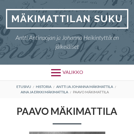
Siirry
sisältöön
MÄKIMATTILAN SUKU
Antti Antinpojan ja Johanna Heikintyttären
jälkeläiset
VALIKKO
MURUPOLKU
ETUSIVU
HISTORIA
ANTTI JA JOHANNA MÄKIMATTILA
AINA JA ERKKI MÄKIMATTILA
PAAVO MÄKIMATTILA
PAAVO MÄKIMATTILA