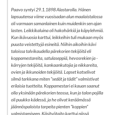
Paavo syntyi 29.1.1898 Alastarolla. Hänen
lapsuutensa viime vuosisadan alun maalaistalossa
oli varmaan samanlainen kuin muidenkin sen ajan
lasten. Leikkikaluina oli hakohärkiä ja käpylehmiä.
Kun ikävuosia karttui, leikkeihin tuli mukaan myös
puusta veistettyjä esineitä. Niihin aikoihin kävi
taloissa talvikaudella pärekorien tekijöitä eli
koppamestareita, satulaseppiä, hevosrekien ja -
kärryjen tekijöitä, kankaankutojia ja nikkareita,
ovien ja ikkunoiden tekijöitä. Lapset katselivat
silmä tarkkana miten ”sedät ja tädit” valmistivat
erilaisia tuotteita. Koppamestari ei kauan saanut
olla yksinään pärekorien teossa, kun jo talon pojilla
oli puukko kädessä, ja he olivat keräämässä
jäännöspaloista tarpeita pienten ”koppien”
valmistamiseen. Käsityötaito karttui niissä