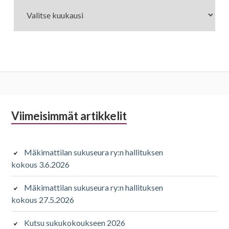
Alapalkin
Viimeisimmät artikkelit
sivupalkki
Mäkimattilan sukuseura ry:n hallituksen
kokous 3.6.2026
Mäkimattilan sukuseura ry:n hallituksen
kokous 27.5.2026
Kutsu sukukokoukseen 2026