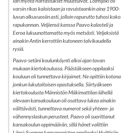
Iän myötä harrastukset muuttuivat. Loimijoki oli
varsin rikas kaloistaan ja ravuistaankin aina 1900-
luvun alkuvuosiin asti, jolloin rapurutto tuhosi koko
rapukannan. Veljiensä kanssa Paavo kalasteli ja
Eeroa lukuunottamatta myös metsästi. Veljeksistä
ainakin Antin kerrottiin kutoneen talvikaudella
rysiä.
Paavo-setäni koulunkäynti alkoi ajan tavan
mukaan kiertokoulussa. Päästäkseen oppilaaksi
kouluun oli tunnettava kirjaimet. Ne opittiin kotona
jonkun lukutaitoisen opastuksella. Siirtyäkseen
kiertokoulusta Männistön Mäkimattilan lähellä
olevaan kansakouluun oli osattava lukea ainakin
välttävästi, tunnettava numerot sekä yhteen- ja
vähennyslaskun perusteet. Paavo oli suorittanut
kansakoulun oppimäärän, sillä hänet valittiin
Länsi-Suomen kansanopiston oppilaaksi Huittisiin