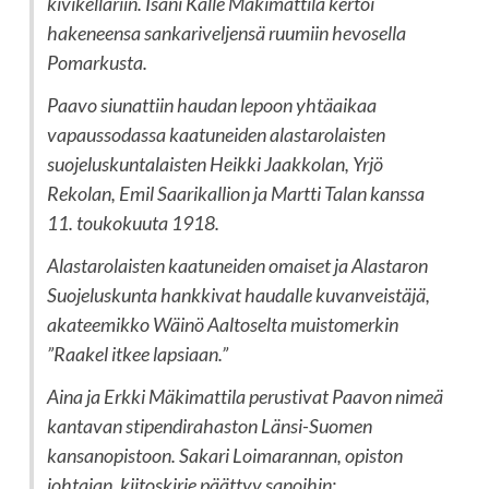
kivikellariin. Isäni Kalle Mäkimattila kertoi
hakeneensa sankariveljensä ruumiin hevosella
Pomarkusta.
Paavo siunattiin haudan lepoon yhtäaikaa
vapaussodassa kaatuneiden alastarolaisten
suojeluskuntalaisten Heikki Jaakkolan, Yrjö
Rekolan, Emil Saarikallion ja Martti Talan kanssa
11. toukokuuta 1918.
Alastarolaisten kaatuneiden omaiset ja Alastaron
Suojeluskunta hankkivat haudalle kuvanveistäjä,
akateemikko Wäinö Aaltoselta muistomerkin
”Raakel itkee lapsiaan.”
Aina ja Erkki Mäkimattila perustivat Paavon nimeä
kantavan stipendirahaston Länsi-Suomen
kansanopistoon. Sakari Loimarannan, opiston
johtajan, kiitoskirje päättyy sanoihin: