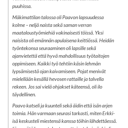
puuhissa.
Mäkimattilan talossa oli Paavon lapsuudessa
kolme – neljä naista sekä saman verran
maataloustyömiehiä vakinaisesti töissä. Yksi
naisista oli emännän apulaisena keittiössä. Heidän
työntekonsa seuraaminen oli lapsille sekä
ajanvietettä että hyvä mahdollisuus työtaitojen
oppimiseen. Kaikki työ tehtiin käsin lehmän
lypsämisestä ojan kaivamiseen. Pojat menivät
mielellään kesällä hevosen rattaille ja talvella
rekeen. Jos sai vielä ohjakset käteensä, oli ilo
täydellinen.
Paavo katseli ja kuunteli sekä äidin että isän arjen
toimia. Hän varmaan seurasi tarkasti, miten Erkki-
isä keskusteli miestensä kanssa töihin lähdettäessä.