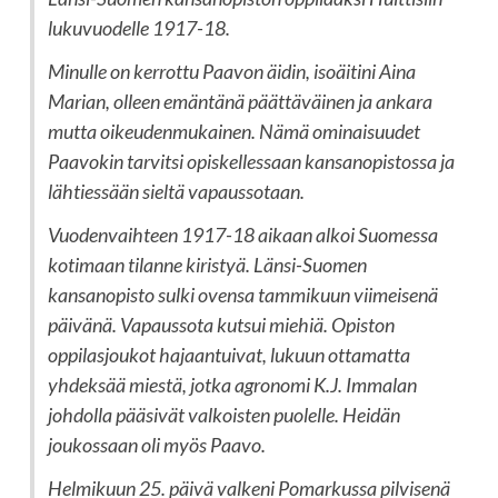
lukuvuodelle 1917-18.
Minulle on kerrottu Paavon äidin, isoäitini Aina
Marian, olleen emäntänä päättäväinen ja ankara
mutta oikeudenmukainen. Nämä ominaisuudet
Paavokin tarvitsi opiskellessaan kansanopistossa ja
lähtiessään sieltä vapaussotaan.
Vuodenvaihteen 1917-18 aikaan alkoi Suomessa
kotimaan tilanne kiristyä. Länsi-Suomen
kansanopisto sulki ovensa tammikuun viimeisenä
päivänä. Vapaussota kutsui miehiä. Opiston
oppilasjoukot hajaantuivat, lukuun ottamatta
yhdeksää miestä, jotka agronomi K.J. Immalan
johdolla pääsivät valkoisten puolelle. Heidän
joukossaan oli myös Paavo.
Helmikuun 25. päivä valkeni Pomarkussa pilvisenä