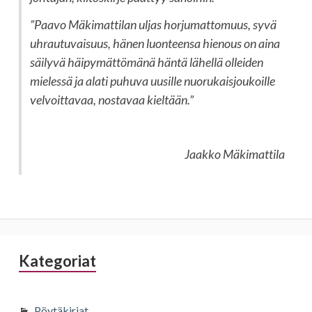
”Paavo Mäkimattilan uljas horjumattomuus, syvä
uhrautuvaisuus, hänen luonteensa hienous on aina
säilyvä häipymättömänä häntä lähellä olleiden
mielessä ja alati puhuva uusille nuorukaisjoukoille
velvoittavaa, nostavaa kieltään.”
Jaakko Mäkimattila
Sivupalkki
Kategoriat
Pöytäkirjat