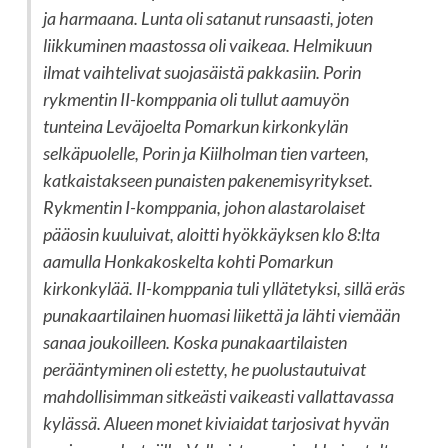
ja harmaana. Lunta oli satanut runsaasti, joten
liikkuminen maastossa oli vaikeaa. Helmikuun
ilmat vaihtelivat suojasäistä pakkasiin. Porin
rykmentin II-komppania oli tullut aamuyön
tunteina Leväjoelta Pomarkun kirkonkylän
selkäpuolelle, Porin ja Kiilholman tien varteen,
katkaistakseen punaisten pakenemisyritykset.
Rykmentin I-komppania, johon alastarolaiset
pääosin kuuluivat, aloitti hyökkäyksen klo 8:lta
aamulla Honkakoskelta kohti Pomarkun
kirkonkylää. II-komppania tuli yllätetyksi, sillä eräs
punakaartilainen huomasi liikettä ja lähti viemään
sanaa joukoilleen. Koska punakaartilaisten
perääntyminen oli estetty, he puolustautuivat
mahdollisimman sitkeästi vaikeasti vallattavassa
kylässä. Alueen monet kiviaidat tarjosivat hyvän