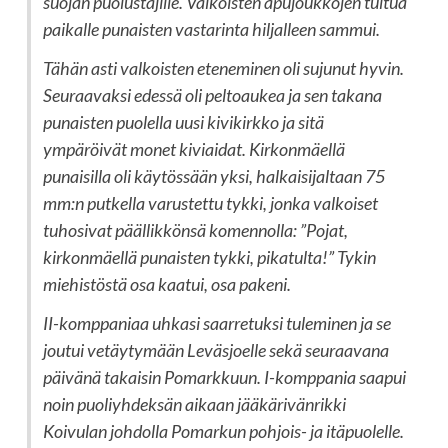
suojan puolustajille. Valkoisten apujoukkojen tultua
paikalle punaisten vastarinta hiljalleen sammui.
Tähän asti valkoisten eteneminen oli sujunut hyvin.
Seuraavaksi edessä oli peltoaukea ja sen takana
punaisten puolella uusi kivikirkko ja sitä
ympäröivät monet kiviaidat. Kirkonmäellä
punaisilla oli käytössään yksi, halkaisijaltaan 75
mm:n putkella varustettu tykki, jonka valkoiset
tuhosivat päällikkönsä komennolla: ”Pojat,
kirkonmäellä punaisten tykki, pikatulta!” Tykin
miehistöstä osa kaatui, osa pakeni.
II-komppaniaa uhkasi saarretuksi tuleminen ja se
joutui vetäytymään Leväsjoelle sekä seuraavana
päivänä takaisin Pomarkkuun. I-komppania saapui
noin puoliyhdeksän aikaan jääkärivänrikki
Koivulan johdolla Pomarkun pohjois- ja itäpuolelle.