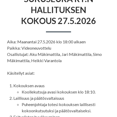
KOKOUS 27.5
HALLITUKSEN
KOKOUS 27.5.2026
Aika: Maanantai 27.5.2026 klo 18:00 alkaen
Paikka: Videoneuvottelu
Osallistujat: Aku Mäkimattila, Jari Mäkimattila, Simo
Mäkimattila, Heikki Varantola
Käsitellyt asiat:
Kokouksen avaus
Koollekutsuja avasi kokouksen klo 18:10.
Laillisuus ja päätösvaltaisuus
Puheenjohtaja totesi kokouksen laillisesti
kokoonkutsutuksi ja päätösvaltaiseksi.
Esityslistan hyväksyminen