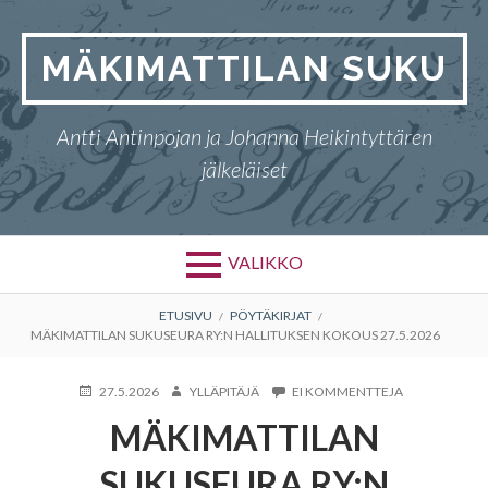
Siirry
sisältöön
MÄKIMATTILAN SUKU
Antti Antinpojan ja Johanna Heikintyttären
jälkeläiset
VALIKKO
MURUPOLKU
ETUSIVU
PÖYTÄKIRJAT
MÄKIMATTILAN SUKUSEURA RY:N HALLITUKSEN KOKOUS 27.5.2026
JULKAISTU
KIRJOITTAJA
ARTIKKELIIN
27.5.2026
YLLÄPITÄJÄ
EI KOMMENTTEJA
MÄKIMATTIL
MÄKIMATTILAN
SUKUSEURA
RY:N
HALLITUKSEN
SUKUSEURA RY:N