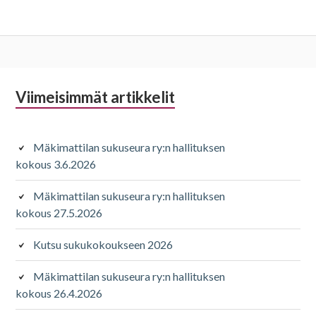
Alapalkin
Viimeisimmät artikkelit
sivupalkki
Mäkimattilan sukuseura ry:n hallituksen
kokous 3.6.2026
Mäkimattilan sukuseura ry:n hallituksen
kokous 27.5.2026
Kutsu sukukokoukseen 2026
Mäkimattilan sukuseura ry:n hallituksen
kokous 26.4.2026