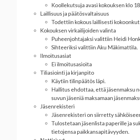
Koollekutsuja avasi kokouksen klo 18
Laillisuus ja päätösvaltaisuus
Todettiin kokous laillisesti kokoonkut
Kokouksen virkailijoiden valinta
Puheenjohtajaksi valittiin Heidi Hon
Sihteeriksi valittiin Aku Mäkimattila.
Ilmoitusasiat
Ei ilmoitusasioita
Tiliasiointi ja kirjanpito
Käytiin tilinpäätös läpi.
Hallitus ehdottaa, että jäsenmaksu 
suvun jäseniä maksamaan jäsenmaks
Jäsenrekisteri
Jäsenrekisteri on siirretty sähköisee
Tulostetaan jäsenlista paperille ja s
tietojensa paikkansapitävyyden.