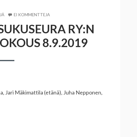
A
ARTIKKELIIN
JÄ
EI KOMMENTTEJA
MÄKIMATTILAN
SUKUSEURA RY:N
SUKUSEURA
RY:N
OKOUS 8.9.2019
HALLITUKSEN
KOKOUS
8.9.2019
a, Jari Mäkimattila (etänä), Juha Nepponen,