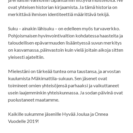
ovat yhteisen historian kirjaamista. Ja tämä historia on
merkittävä ihmisen identiteettiä määrittävä tekijä.
Suku – ainakin lähisuku – on edelleen myös turvaverkko.
Pohjoismaisen hyvinvointivaltion kohdatessa haasteita ja
taloudellisen epävarmuuden lisääntyessä suvun merkitys
on kasvamassa, päinvastoin kuin vielä joitain aikoja sitten
yleisesti ajateltiin.
Mielestäni on tärkeää tuntea oma taustansa, ja arvostan
kuulumista Mäkimattila-sukuun. Sen jäsenet ovat
toimineet omien yhteisöjensä parhaaksi ja vaikuttaneet
usein laajemminkin yhteiskunnassa. Ja sodan päivinä ovat
puolustaneet maatamme.
Kaikille sukumme jäsenille Hyvää Joulua ja Onnea
Vuodelle 2019!