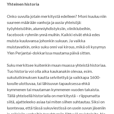
Yhteinen historia
Onko suvulla jotain merkitystä edelleen? Moni kuuluu niin
suureen määrään vanhoja ja uusia yhteisöjä:
työyhteisöihin, alumniyhdistyksiin, viiniklubeihin,
facebook-ryhmiin ynnä muihin. Kaikki eivät ehkä edes
muista kuuluvansa johonkin sukuun. Ja vaikka
muistavatkin, onko suku onni vai kirous, mikä oli kysymys
Ylen Perjantai-dokkarissa muutama päivä sitten.
Suku merkitsee kuitenkin muun muassa yhteistä historiaa.
Tuo historia voi olla aika kaukanakin olevaa, esim.
sukututkimuksen kautta selvitettyä ja vaikkapa 1600-
luvulle ulottuvaa, tai lähisuvun tapauksessa ehkä
kymmenen tai muutaman kymmenen vuoden takaista.
Tällä yhteisellä historialla on merkitystä – riippumatta
siitä, ajatteleeko asiaa tai miten siihen suhtautuu. Siksi on
luontevaa, että tässä sukuviestissä on usein suvun jäseniin
ja erilaisiin vanhoihin tapahtumiin liittyviä muisteloita. Ne