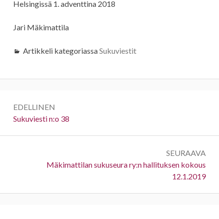
Helsingissä 1. adventtina 2018
Jari Mäkimattila
Artikkeli kategoriassa
Sukuviestit
Artikkelien
EDELLINEN
selaus
Edellinen:
Sukuviesti n:o 38
SEURAAVA
Seuraava:
Mäkimattilan sukuseura ry:n hallituksen kokous
12.1.2019