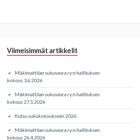
Alapalkin
Viimeisimmät artikkelit
sivupalkki
Mäkimattilan sukuseura ry:n hallituksen
kokous 3.6.2026
Mäkimattilan sukuseura ry:n hallituksen
kokous 27.5.2026
Kutsu sukukokoukseen 2026
Mäkimattilan sukuseura ry:n hallituksen
kokous 26.4.2026