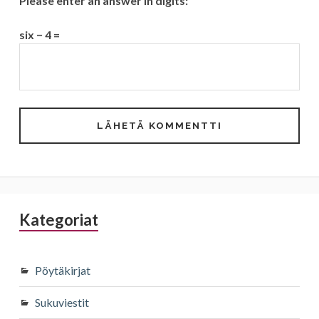
Please enter an answer in digits:
six − 4 =
Sivupalkki
Kategoriat
Pöytäkirjat
Sukuviestit