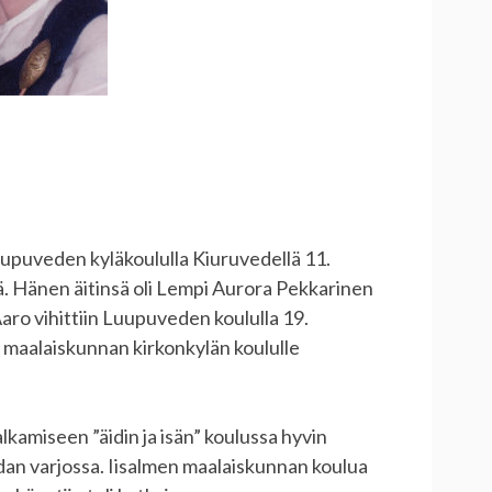
uupuveden kyläkoululla Kiuruvedellä 11.
. Hänen äitinsä oli Lempi Aurora Pekkarinen
Aaro vihittiin Luupuveden koululla 19.
n maalaiskunnan kirkonkylän koululle
lkamiseen ”äidin ja isän” koulussa hyvin
odan varjossa. Iisalmen maalaiskunnan koulua