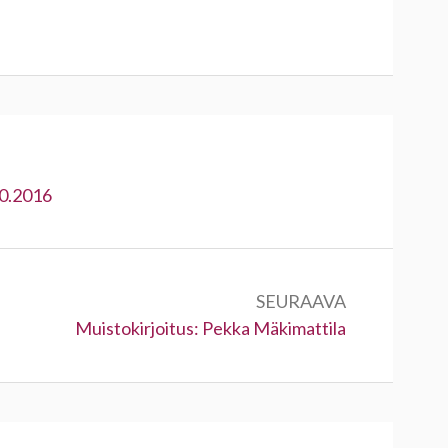
10.2016
SEURAAVA
Seuraava:
Muistokirjoitus: Pekka Mäkimattila