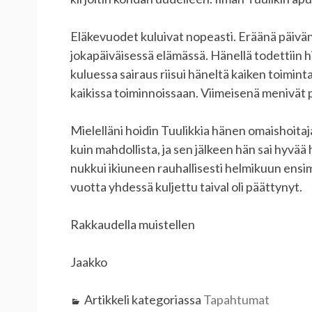
Eläkevuodet kuluivat nopeasti. Eräänä päivä
jokapäiväisessä elämässä. Hänellä todettiin h
kuluessa sairaus riisui häneltä kaiken toimint
kaikissa toiminnoissaan. Viimeisenä menivät p
Mielelläni hoidin Tuulikkia hänen omaishoita
kuin mahdollista, ja sen jälkeen hän sai hyvää h
nukkui ikiuneen rauhallisesti helmikuun ens
vuotta yhdessä kuljettu taival oli päättynyt.
Rakkaudella muistellen
Jaakko
Artikkeli kategoriassa
Tapahtumat