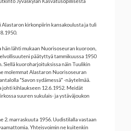
tkinto Jyväskylän Kasvatusopillisesta
Alastaron kirkonpiirin kansakoulusta ja tuli
.8.1950.
a hän lähti mukaan Nuorisoseuran kuoroon,
velvollisuuteni päätyttyä tammikuussa 1950
Siellä kuoroharjoituksissa näin Tuulikin
mme molemmat Alastaron Nuorisoseuran
antalolla ”Savon sydämessä” -näytelmää.
a johti kihlaukseen 12.6.1952. Meidät
irkossa suuren sukulais- ja ystäväjoukon
 2. marraskuuta 1956. Uudistilalla vastaan
arvaamattomia. Yhteisvoimin ne kuitenkin