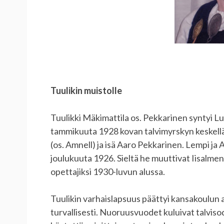
Tuulikin muistolle
Tuulikki Mäkimattila os. Pekkarinen syntyi L
tammikuuta 1928 kovan talvimyrskyn keskellä
(os. Amnell) ja isä Aaro Pekkarinen. Lempi ja 
joulukuuta 1926. Sieltä he muuttivat Iisalme
opettajiksi 1930-luvun alussa.
Tuulikin varhaislapsuus päättyi kansakoulun a
turvallisesti. Nuoruusvuodet kuluivat talvis