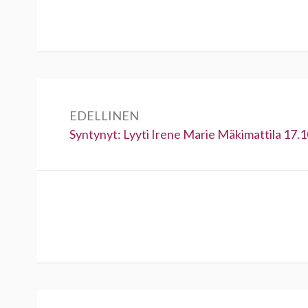
Artikkelien
selaus
EDELLINEN
Edellinen:
Syntynyt: Lyyti Irene Marie Mäkimattila 17.