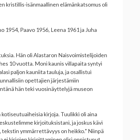
n kristillis-isänmaallinen elämänkatsomus oli
ino 1954, Paavo 1956, Leena 1961 ja Juha
tuksia. Hän oli Alastaron Naisvoimistelijoiden
ähes 10 vuotta. Moni kaunis villapaita syntyi
i paljon kauniita tauluja, ja osallistui
nallisiin opettajien järjestämiin
tänä hän teki vuosinäyttelyjä museon
tiseutuaiheisia kirjoja. Tuulikki oli aina
eskustelimme kirjoituksistani, ja joskus kävi
va, tekstin ymmärrettävyys on heikko.” Niinpä
 ei kirjojen kirjoittaminen olisi onnistunut.