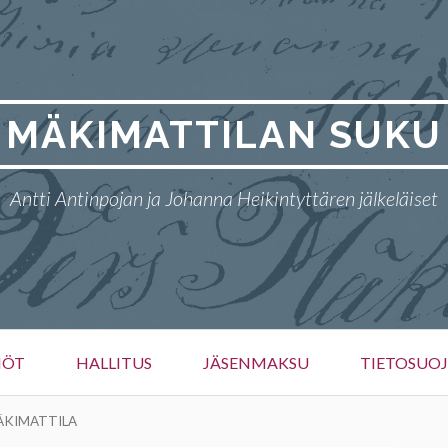
MÄKIMATTILAN SUKU
Antti Antinpojan ja Johanna Heikintyttären jälkeläiset
NÖT
HALLITUS
JÄSENMAKSU
TIETOSUO
ÄKIMATTILA