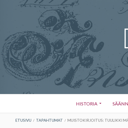
Siirry
sisältöön
Ensisijainen
HISTORIA
SÄÄN
valikko
MURUPOLKU
ETUSIVU
TAPAHTUMAT
MUISTOKIRJOITUS: TUULIKKI M