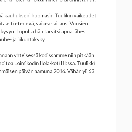
nä kauhukseni huomasin Tuulikin vaikeudet
itaasti etenevä, vaikea sairaus. Vuosien
akyvyn. Lopulta hän tarvitsi apua lähes
uhe- ja liikuntakyky.
janaan yhteisessä kodissamme niin pitkään
oitoa Loimikodin Ilola-koti III:ssa. Tuulikki
immäisen päivän aamuna 2016. Vähän yli 63