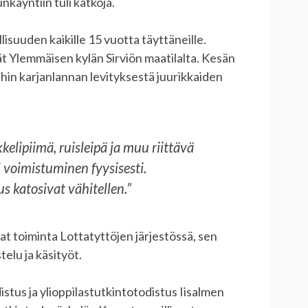
unkäyntiin tuli katkoja.
isuuden kaikille 15 vuotta täyttäneille.
ät Ylemmäisen kylän Sirviön maatilalta. Kesän
ihin karjanlannan levityksestä juurikkaiden
elipiimä, ruisleipä ja muu riittävä
i voimistuminen fyysisesti.
 katosivat vähitellen.”
t toiminta Lottatyttöjen järjestössä, sen
elu ja käsityöt.
istus ja ylioppilastutkintotodistus Iisalmen