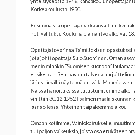
yhteislyseosta 1948, kansakoulunopettajantu
Korkeakoulusta 1950.
Ensimmäistä opettajanvirkaansa Tuulikki haki 
heti valituksi. Koulu- ja elämäntyö alkoivat 18
Opettajatoverinsa Taimi Jokisen opastuksell
jota johti opettaja Sulo Suominen. Oman ase
menin minäkin ”Suomisen kuoroon” laulamaan. 
ensikerran. Seuraavana talvena harjoitteli
järjestämällä näytelmäkurssilla Maamiesseur
Näissä harjoituksissa tutustumisemme alkoi j
vihittiin 30.12.1952 Iisalmen maalaiskunnan k
läsnäollessa. Yhteinen taipaleemme alkoi.
Omaan kotiimme, Vainiokairukselle, muutimme
tuli paljon vaikeuksia, joista osa etukäteen 