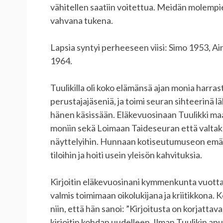
vähitellen saatiin voitettua. Meidän molempie
vahvana tukena.
Lapsia syntyi perheeseen viisi: Simo 1953, A
1964.
Tuulikilla oli koko elämänsä ajan monia harras
perustajajäseniä, ja toimi seuran sihteerinä l
hänen käsissään. Eläkevuosinaan Tuulikki maalas
moniin sekä Loimaan Taideseuran että valtakun
näyttelyihin. Hunnaan kotiseutumuseon emän
tiloihin ja hoiti usein yleisön kahvituksia.
Kirjoitin eläkevuosinani kymmenkunta vuotta ko
valmis toimimaan oikolukijana ja kriitikkona. K
niin, että hän sanoi: ”Kirjoitusta on korjatta
kirjoitin kohdan uudelleen. Ilman Tuulikin apua