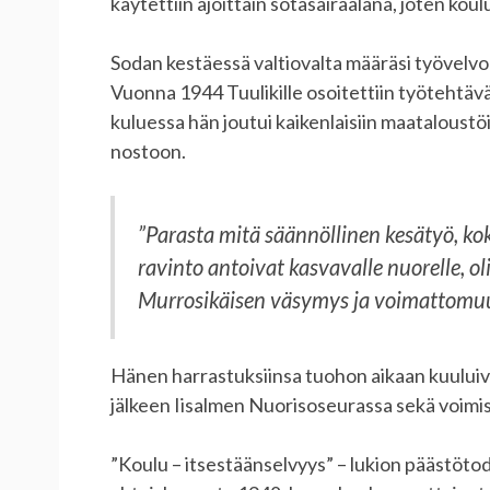
käytettiin ajoittain sotasairaalana, joten koul
Sodan kestäessä valtiovalta määräsi työvelvoll
Vuonna 1944 Tuulikille osoitettiin työtehtäv
kuluessa hän joutui kaikenlaisiin maataloustö
nostoon.
”Parasta mitä säännöllinen kesätyö, kokk
ravinto antoivat kasvavalle nuorelle, ol
Murrosikäisen väsymys ja voimattomuus
Hänen harrastuksiinsa tuohon aikaan kuuluiva
jälkeen Iisalmen Nuorisoseurassa sekä voimist
”Koulu – itsestäänselvyys” – lukion päästötod